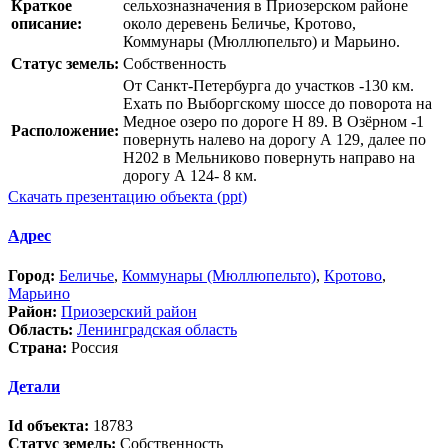
Краткое
сельхозназначения в Приозерском районе
описание:
около деревень Беличье, Кротово,
Коммунары (Мюллюпельто) и Марьино.
Статус земель:
Собственность
От Санкт-Петербурга до участков -130 км.
Ехать по Выборгскому шоссе до поворота на
Медное озеро по дороге Н 89. В Озёрном -1
Расположение:
повернуть налево на дорогу А 129, далее по
Н202 в Мельниково повернуть направо на
дорогу А 124- 8 км.
Скачать презентацию объекта (ppt)
Адрес
Город:
Беличье
,
Коммунары (Мюллюпельто)
,
Кротово
,
Марьино
Район:
Приозерский район
Область:
Ленинградская область
Страна:
Россия
Детали
Id объекта:
18783
Статус земель:
Собственность