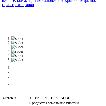
Беличье
,
Коммунары (Мюллюпельто)
,
Кротово
,
Марьино
,
Приозерский район
Объект:
Участки от 1 Га до 74 Га
Продаются земельные участки