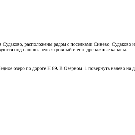
ив Судаково, расположены рядом с поселками Синёво, Судаково
зуются под пашню- рельеф ровный и есть дренажные канавы.
едное озеро по дороге Н 89. В Озёрном -1 повернуть налево на 