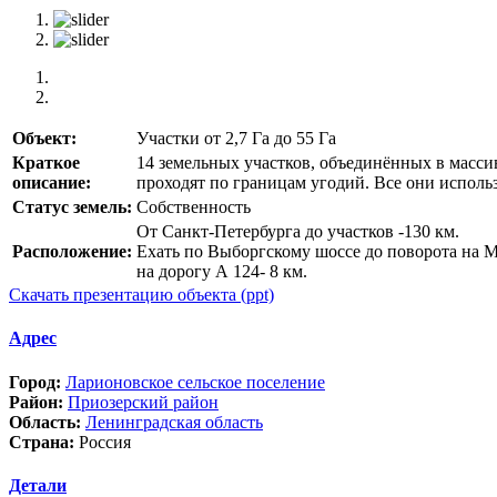
Объект:
Участки от 2,7 Га до 55 Га
Краткое
14 земельных участков, объединённых в масс
описание:
проходят по границам угодий. Все они исполь
Статус земель:
Собственность
От Санкт-Петербурга до участков -130 км.
Расположение:
Ехать по Выборгскому шоссе до поворота на М
на дорогу А 124- 8 км.
Скачать презентацию объекта (ppt)
Адрес
Город:
Ларионовское сельское поселение
Район:
Приозерский район
Область:
Ленинградская область
Страна:
Россия
Детали