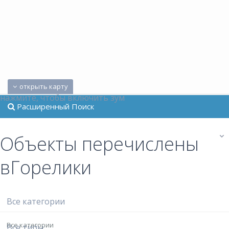
открыть карту
нажмите, чтобы включить зум
Расширенный Поиск
Объекты перечислены
вГорелики
Все категории
Все категории
Все типы