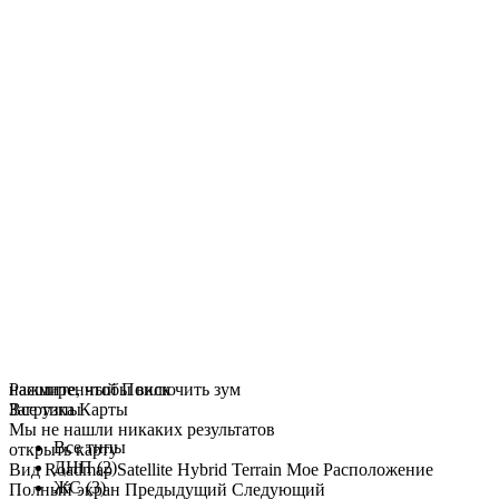
нажмите, чтобы включить зум
Расширенный Поиск
Загрузка Карты
Все типы
Мы не нашли никаких результатов
Все типы
открыть карту
ДНП (2)
Вид
Roadmap
Satellite
Hybrid
Terrain
Мое Расположение
ЖС (3)
Полный экран
Предыдущий
Следующий