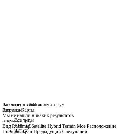
нажмите, чтобы включить зум
Расширенный Поиск
Загрузка Карты
Все типы
Мы не нашли никаких результатов
Все типы
открыть карту
ДНП (2)
Вид
Roadmap
Satellite
Hybrid
Terrain
Мое Расположение
ЖС (3)
Полный экран
Предыдущий
Следующий