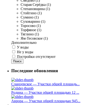
Смедово (1)
Старая Серёдка (1)
Степановщина (1)
Стойгино (1)
Сумино (1)
Суховарино (1)
Торосово (1)
Торфяное (1)
Тяглино (1)
Ям-Тесовское (1)
Дополнительно
У воды
Не у воды
Постройки отсутствуют
Поиск
Последние обновления
Сланцевское — Участки общей площадь...
Родина — Участки общей площадью 12 ...
Аврора — Участки общей площадью 945...