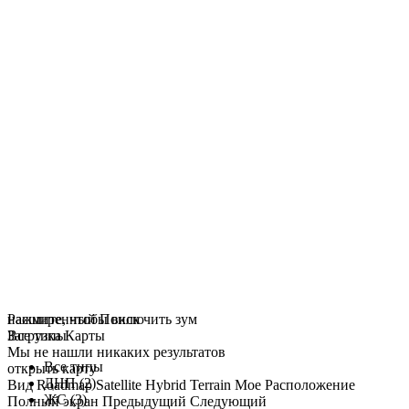
нажмите, чтобы включить зум
Расширенный Поиск
Загрузка Карты
Все типы
Мы не нашли никаких результатов
Все типы
открыть карту
ДНП (2)
Вид
Roadmap
Satellite
Hybrid
Terrain
Мое Расположение
ЖС (3)
Полный экран
Предыдущий
Следующий